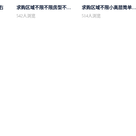
右
求购区域不限不限房型不限两室一厅简...
求购区域不限小高层简单装
542
人浏览
514
人浏览