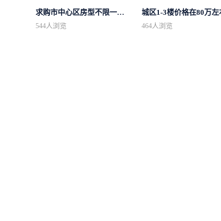
求购市中心区房型不限一室一厅一卫简...
城区1-3楼价格在80万左
544
人浏览
464
人浏览