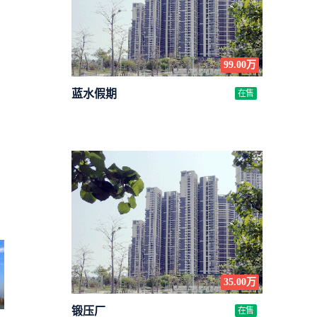
99.00万
蓝水假期
在售
35.00万
锻压厂
在售