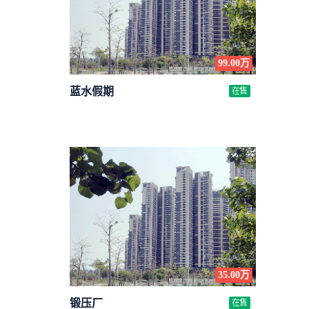
99.00万
蓝水假期
在售
35.00万
锻压厂
在售