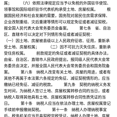
属； （六）依照法律规定应当予以免税的外国驻华使馆、
领事馆和国际组织驻华代表机构承受土地、房屋权属。 根
据国民经济和社会发展的需要，国务院对居民住房需求保障、
企业改制重组、灾后重建等情形可以规定免征或者减征契税，
报全国人民代表大会常务委员会备案。 第七条 省、自治
区、直辖市可以决定对下列情形免征或者减征契税：
（一）因土地、房屋被县级以上人民政府征收、征用，重新承
受土地、房屋权属； （二）因不可抗力灭失住房，重新承
受住房权属。 前款规定的免征或者减征契税的具体办法，
由省、自治区、直辖市人民政府提出，报同级人民代表大会常
务委员会决定，并报全国人民代表大会常务委员会和国务院备
案。 第八条 纳税人改变有关土地、房屋的用途，或者有
其他不再属于本法第六条规定的免征、减征契税情形的，应当
缴纳已经免征、减征的税款。 第九条 契税的纳税义务发
生时间，为纳税人签订土地、房屋权属转移合同的当日，或者
纳税人取得其他具有土地、房屋权属转移合同性质凭证的当
日。 第十条 纳税人应当在依法办理土地、房屋权属登记
手续前申报缴纳契税。 第十一条 纳税人办理纳税事宜
后，税务机关应当开具契税完税凭证。纳税人办理土地、房屋