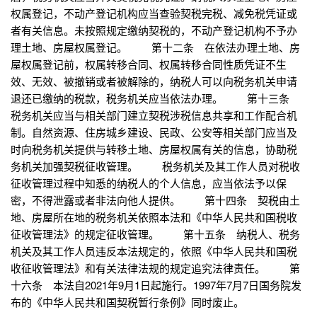
权属登记，不动产登记机构应当查验契税完税、减免税凭证或
者有关信息。未按照规定缴纳契税的，不动产登记机构不予办
理土地、房屋权属登记。 第十二条 在依法办理土地、房
屋权属登记前，权属转移合同、权属转移合同性质凭证不生
效、无效、被撤销或者被解除的，纳税人可以向税务机关申请
退还已缴纳的税款，税务机关应当依法办理。 第十三条
税务机关应当与相关部门建立契税涉税信息共享和工作配合机
制。自然资源、住房城乡建设、民政、公安等相关部门应当及
时向税务机关提供与转移土地、房屋权属有关的信息，协助税
务机关加强契税征收管理。 税务机关及其工作人员对税收
征收管理过程中知悉的纳税人的个人信息，应当依法予以保
密，不得泄露或者非法向他人提供。 第十四条 契税由土
地、房屋所在地的税务机关依照本法和《中华人民共和国税收
征收管理法》的规定征收管理。 第十五条 纳税人、税务
机关及其工作人员违反本法规定的，依照《中华人民共和国税
收征收管理法》和有关法律法规的规定追究法律责任。 第
十六条 本法自2021年9月1日起施行。1997年7月7日国务院发
布的《中华人民共和国契税暂行条例》同时废止。